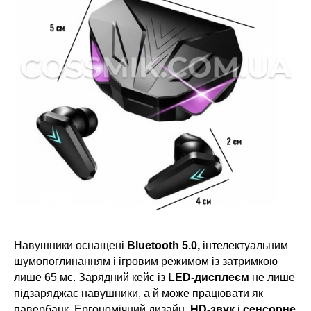
Навушники оснащені
Bluetooth 5.0,
інтелектуальним
шумопоглинанням і ігровим режимом із затримкою
лише 65 мс. Зарядний кейс із
LED-дисплеєм
не лише
підзаряджає навушники, а й може працювати як
павербанк. Ергономічний дизайн,
HD-звук
і
сенсорне