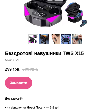
Бездротові навушники TWS X15
SKU:
712121
299
грн.
500
грн.
Замовити
Доставка
📦
• на відділення
Нової Пошти
— 1-2 дні