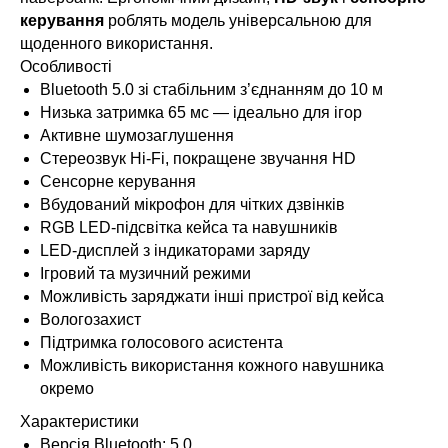
керування
роблять модель універсальною для
щоденного використання.
Особливості
Bluetooth 5.0 зі стабільним з’єднанням до 10 м
Низька затримка 65 мс — ідеально для ігор
Активне шумозаглушення
Стереозвук Hi-Fi, покращене звучання HD
Сенсорне керування
Вбудований мікрофон для чітких дзвінків
RGB LED-підсвітка кейса та навушників
LED-дисплей з індикаторами заряду
Ігровий та музичний режими
Можливість заряджати інші пристрої від кейса
Вологозахист
Підтримка голосового асистента
Можливість використання кожного навушника
окремо
Характеристики
Версія Bluetooth: 5.0