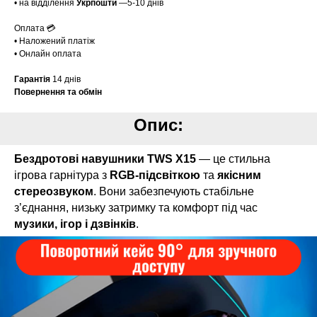
• на відділення
Укрпошти
—5-10 днів
Оплата 💳
• Наложений платіж
• Онлайн оплата
Гарантія
14 днів
Повернення та обмін
Опис:
Бездротові навушники TWS X15
— це стильна
ігрова гарнітура з
RGB-підсвіткою
та
якісним
стереозвуком
. Вони забезпечують стабільне
з’єднання, низьку затримку та комфорт під час
музики, ігор і дзвінків
.