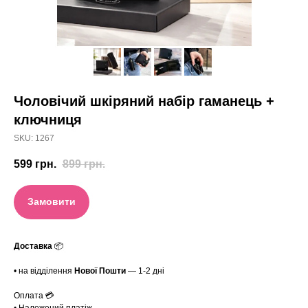
Чоловічий шкіряний набір гаманець +
ключниця
SKU:
1267
599
грн.
899
грн.
Замовити
Доставка
📦
• на відділення
Нової Пошти
— 1-2 дні
Оплата 💳
• Наложений платіж