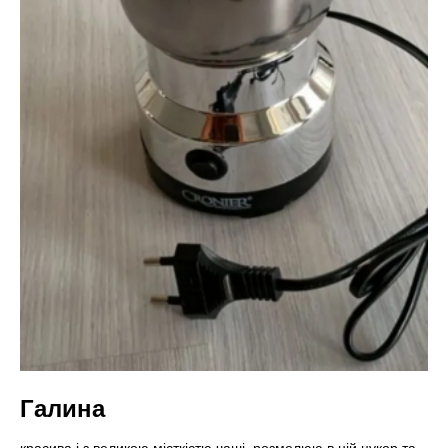
Галина
красива і з великою місткістю чаші, розмелюю в ній цукор та