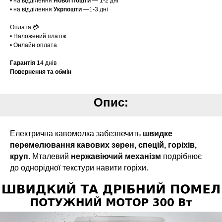
• на відділення
Нової Пошти
— 1-2 дні
• на відділення
Укрпошти
—1-3 дні
Оплата 💳
• Наложений платіж
• Онлайн оплата
Гарантія
14 днів
Повернення та обмін
Опис:
Електрична кавомолка забезпечить
швидке
перемелювання кавових зерен, спецій, горіхів,
круп
. Мталевий
нержавіючий механізм
подрібнює
до однорідної текстури навити горіхи.