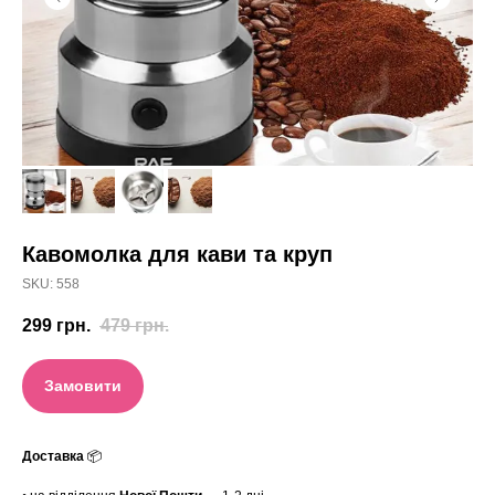
Кавомолка для кави та круп
SKU:
558
299
грн.
479
грн.
Замовити
Доставка
📦