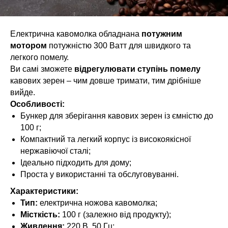
Електрична кавомолка обладнана
потужним
мотором
потужністю 300 Ватт для швидкого та
легкого помелу.
Ви самі зможете
відрегулювати ступінь помелу
кавових зерен – чим довше тримати, тим дрібніше
вийде.
Особливості:
Бункер для зберігання кавових зерен із ємністю до
100 г;
Компактний та легкий корпус із високоякісної
нержавіючої сталі;
Ідеально підходить для дому;
Проста у використанні та обслуговуванні.
Характеристики:
Тип:
електрична ножова кавомолка;
Місткість:
100 г (залежно від продукту);
Живлення:
220 В, 50 Гц;