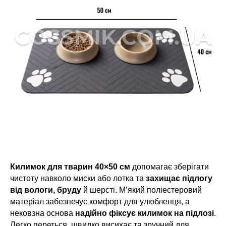
Килимок для тварин
40×50 см
допомагає зберігати
чистоту навколо миски або лотка та
захищає підлогу
від вологи, бруду
й шерсті. М’який поліестеровий
матеріал забезпечує комфорт для улюбленця, а
нековзна основа
надійно фіксує килимок на підлозі
.
Легко переться, швидко висихає та зручний для