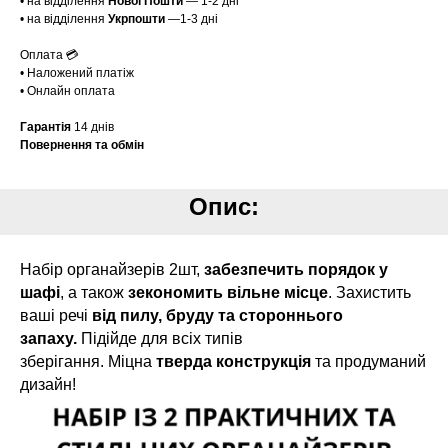
• на відділення
Нової Пошти
— 1-2 дні
• на відділення
Укрпошти
—1-3 дні
Оплата 💳
• Наложений платіж
• Онлайн оплата
Гарантія
14 днів
Повернення та обмін
Опис:
Набір органайзерів 2шт,
забезпечить порядок у
шафі
, а також
зекономить вільне місце
. Захистить
ваші речі
від пилу, бруду та стороннього
запаху.
Підійде для всіх типів
зберігання. Міцна
тверда конструкція
та продуманий
дизайн!