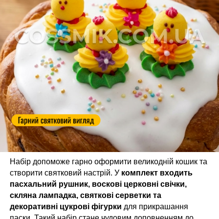
Набір допоможе гарно оформити великодній кошик та
створити святковий настрій. У
комплект входить
пасхальний рушник, воскові церковні свічки,
скляна лампадка, святкові серветки та
декоративні цукрові фігурки
для прикрашання
паски. Такий набір стане чудовим доповненням до