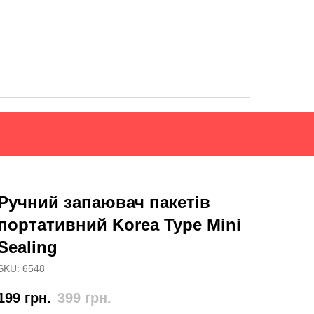
Ручний запаювач пакетів
портативний Korea Type Mini
Sealing
SKU:
6548
199
грн.
399
грн.