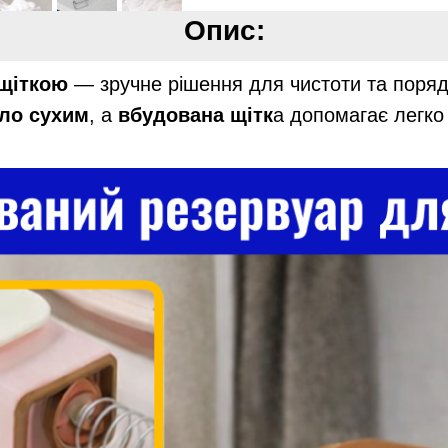
Опис:
 щіткою
— зручне рішення для чистоти та порядк
ло сухим
, а
вбудована щітк
а допомагає легк