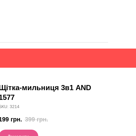
Щітка-мильниця 3в1 AND
1577
SKU:
3214
199
грн.
399
грн.