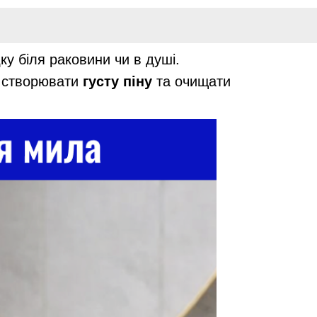
у біля раковини чи в душі.
о створювати
густу піну
та очищати