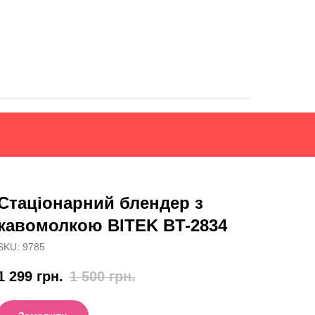
Стаціонарний блендер з
кавомолкою BITEK BT-2834
SKU:
9785
1 299
грн.
1 500
грн.