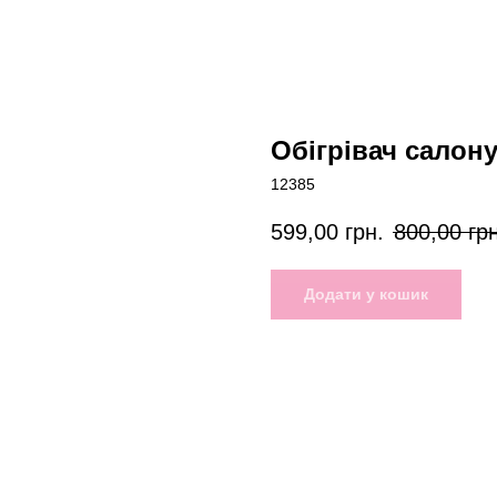
Обігрівач салон
12385
599,00
грн.
800,00
гр
Додати у кошик