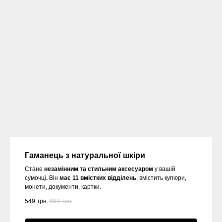
Гаманець з натуральної шкіри
Стане
незамінним та стильним аксесуаром
у вашій
сумочці
.
Він
має 11 вмістких відділень
, вмістить купюри,
монети, документи, картки.
549
грн.
889
грн.