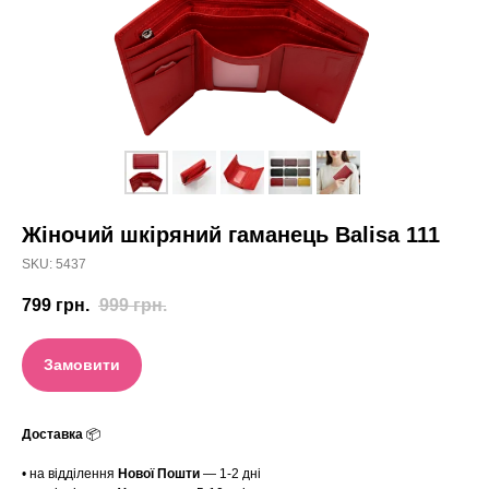
Жіночий шкіряний гаманець Balisa 111
SKU:
5437
799
грн.
999
грн.
Замовити
Доставка
📦
• на відділення
Нової Пошти
— 1-2 дні