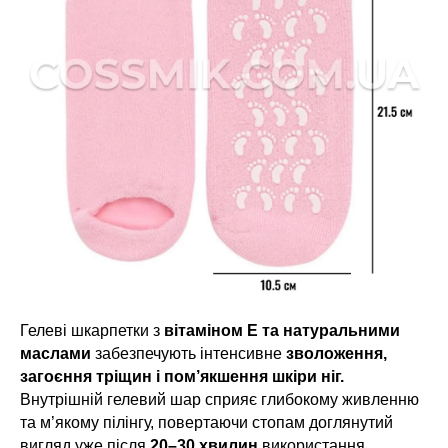
Гелеві шкарпетки з
вітаміном Е та натуральними
маслами
забезпечують інтенсивне
зволоження,
загоєння тріщин і пом’якшення шкіри ніг.
Внутрішній гелевий шар сприяє глибокому живленню
та м’якому пілінгу, повертаючи стопам доглянутий
вигляд уже після
20–30 хвилин
використання.