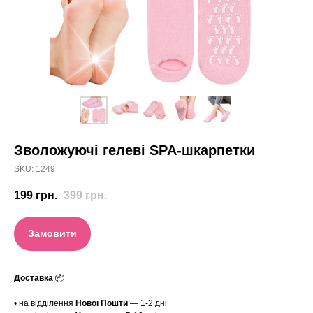
Зволожуючі гелеві SPA-шкарпетки
SKU:
1249
199
грн.
399
грн.
Замовити
Доставка
📦
• на відділення
Нової Пошти
— 1-2 дні