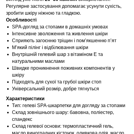
Регулярне застосування допомагає усунути сухість,
зробити шкіру ніжною та гладкою.
Особливості
SPA-догляд за стопами в домашніх умовах
Інтенсивне зволоження та живлення шкіри
Сприяють загоєнню тріщин і пом’якшенню п’ят
М’який пілінг і відбілювання шкіри
Внутрішній гелевий шар з вітаміном Е та
натуральними маслами
Швидке проникнення поживних компонентів у
шкіру
Підходять для сухої та грубої шкіри стоп
Універсальний розмір, добре тягнуться
Характеристики
Тип: гелеві SPA-шкарпетки для догляду за стопами
Склад зовнішнього шару: бавовна, поліестер,
спандекс
Склад гелевої основи: термопластичний гель,
масло виноградних кісточок, оливкова олія, масло